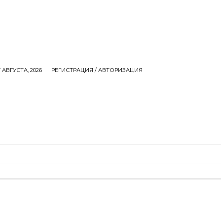
 АВГУСТА, 2026
РЕГИСТРАЦИЯ / АВТОРИЗАЦИЯ
СЕМЬЯ
ДЕНЬГИ
ЕДА
ИНТЕРЕСНОЕ
M