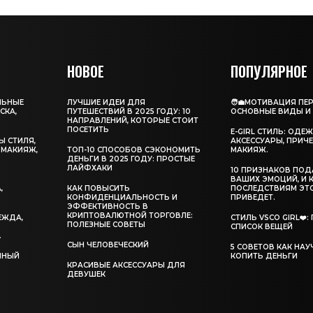
НОВОЕ
ПОПУЛЯРНОЕ
ЛЬНЫЕ
ЛУЧШИЕ ИДЕИ ДЛЯ
🧑‍💼МОТИВАЦИЯ ПЕ
СКА,
ПУТЕШЕСТВИЙ В 2025 ГОДУ: 10
ОСНОВНЫЕ ВИДЫ И
НАПРАВЛЕНИЙ, КОТОРЫЕ СТОИТ
ПОСЕТИТЬ
E-GIRL СТИЛЬ: ОДЕ
Ы СТИЛЯ,
АКСЕССУАРЫ, ПРИЧЕ
 МАКИЯЖ,
ТОП-10 СПОСОБОВ СЭКОНОМИТЬ
МАКИЯЖ.
ДЕНЬГИ В 2025 ГОДУ: ПРОСТЫЕ
ЛАЙФХАКИ
10 ПРИЗНАКОВ ПО
,
ВАШИХ ЭМОЦИЙ, И 
,
КАК ПОВЫСИТЬ
ПОСЛЕДСТВИЯМ ЭТ
КОНФИДЕНЦИАЛЬНОСТЬ И
ПРИВЕДЕТ.
ЭФФЕКТИВНОСТЬ В
КРИПТОВАЛЮТНОЙ ТОРГОВЛЕ:
ДЕЖДА,
СТИЛЬ VSCO GIRL❤️
ПОЛЕЗНЫЕ СОВЕТЫ
СПИСОК ВЕЩЕЙ
.
СЫН ЧЕЛОВЕЧЕСКИЙ
5 СОВЕТОВ КАК НА
ОЛНЫЙ
КОПИТЬ ДЕНЬГИ
КРАСИВЫЕ АКСЕССУАРЫ ДЛЯ
ДЕВУШЕК