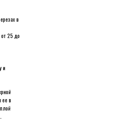
березах в
 от 25 до
у и
ерной
 ее в
еплой
.