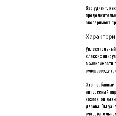
Вас удивит, ка
продолжительн
эксперимент п
Характери
Увлекательный 
классифицирует
в зависимости 
суперзвезду гр
Этот забавный 
интересный пар
хозяев, он выз
дерева. Вы узн
очаровательном