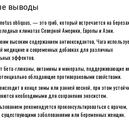
ые выводы
onotus obliquus, — это гриб, который встречается на березах
холодных климатах Северной Америки, Европы и Азии.
воим высоким содержанием антиоксидантов, Чага используе
й медицине и современных добавках для различных
ьных эффектов.
т бета-глюканы, витамины и минералы, поддерживающие 
отенциально обладающие противораковыми свойствами.
роисходит в конце зимы или ранней весной, при этом устойч
ляются необходимыми для сохранения экосистем.
ьзованием рекомендуется проконсультироваться с врачом,
 существующими заболеваниями или беременных женщин.