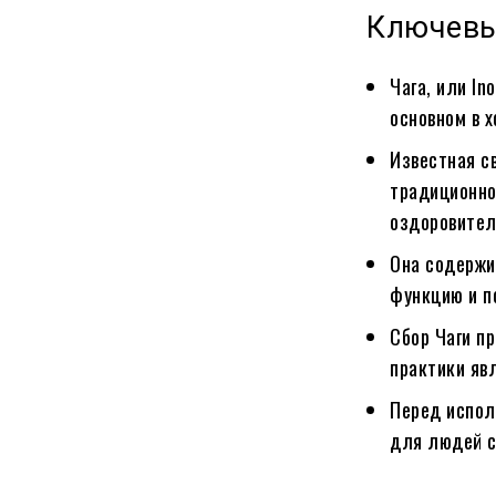
Ключев
Чага, или In
основном в 
Известная с
традиционно
оздоровител
Она содержи
функцию и п
Сбор Чаги п
практики яв
Перед испол
для людей с