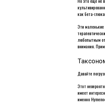
Но это еще не 
культивированн
как бета-глюк
Эти маленькие
терапевтически
любопытным от
внимания. Прим
Таксоно
Давайте погруз
Этот невероятн
имеет интересн
именно Hymeno