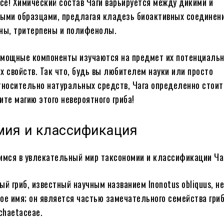
все! Химический состав Чаги варьируется между дикими и
ыми образцами, предлагая кладезь биоактивных соединени
аны, тритерпены и полифенолы.
 мощные компоненты изучаются на предмет их потенциаль
х свойств. Так что, будь вы любителем науки или просто
носительно натуральных средств, Чага определенно стоит
ите магию этого невероятного гриба!
мия и классификация
имся в увлекательный мир таксономии и классификации Ча
ый гриб, известный научным названием Inonotus obliquus, н
ое имя; он является частью замечательного семейства гриб
chaetaceae.