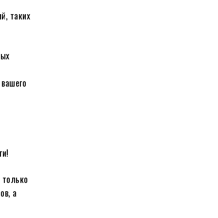
й, таких
ных
 вашего
ги!
е только
ов, а