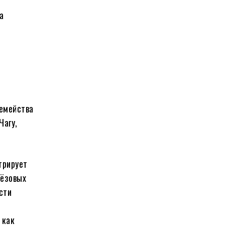
а
семейства
Чагу,
трирует
рёзовых
сти
 как