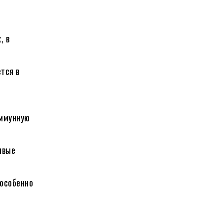
, в
тся в
иммунную
ивые
 особенно