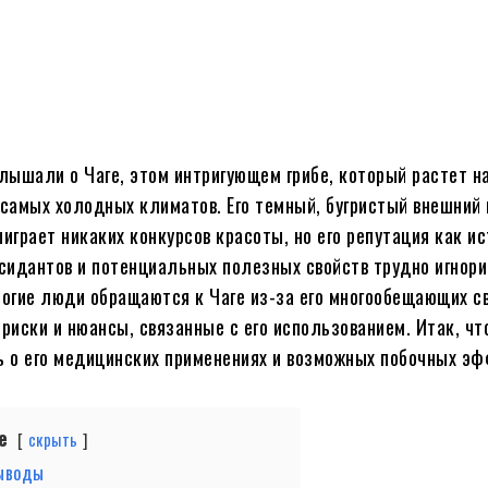
Поделиться
слышали о Чаге, этом интригующем грибе, который растет н
 самых холодных климатов. Его темный, бугристый внешний 
ыиграет никаких конкурсов красоты, но его репутация как и
идантов и потенциальных полезных свойств трудно игнори
ногие люди обращаются к Чаге из-за его многообещающих св
 риски и нюансы, связанные с его использованием. Итак, чт
ь о его медицинских применениях и возможных побочных э
е
скрыть
ыводы