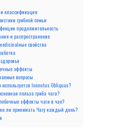
 и классификация
ристики грибной семьи
фекции продолжительность
ания и распространение
medicinalные свойства
работка
 здоровья
бочные эффекты
ваемые вопросы
о используется Inonotus Obliquus?
основная польза гриба чага?
побочные эффекты чаги в чае?
но ли принимать Чагу каждый день?
е