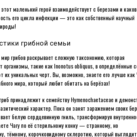
к этот маленький герой взаимодействует с березами и каков
ость его цикла инфекции — это как собственный научный
рироды!
стики грибной семьи
мир грибов раскрывает сложную таксономию, которая
 организмы, такие как Inonotus obliquus, в определённые 
от их уникальных черт. Вы, возможно, знаете его лучше как 
ибного мира, который любит обитать на берёзах!
гриб принадлежит к семейству Hymenochaetaceae и демонс
азитический характер. Пока он занят заражением своих бе
ывает белую сердцевинную гниль, трансформируя внутренно
аете Чагу по её стерильному конку — странному, но
у, тёмному, корочковидному склеротию, который выглядит