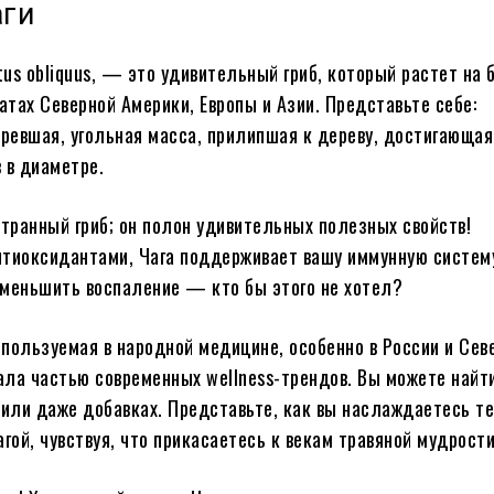
аги
tus obliquus, — это удивительный гриб, который растет на 
тах Северной Америки, Европы и Азии. Представьте себе:
оревшая, угольная масса, прилипшая к дереву, достигающая
 в диаметре.
странный гриб; он полон удивительных полезных свойств!
тиоксидантами, Чага поддерживает вашу иммунную систем
меньшить воспаление — кто бы этого не хотел?
пользуемая в народной медицине, особенно в России и Сев
тала частью современных wellness-трендов. Вы можете найти
 или даже добавках. Представьте, как вы наслаждаетесь т
агой, чувствуя, что прикасаетесь к векам травяной мудрости