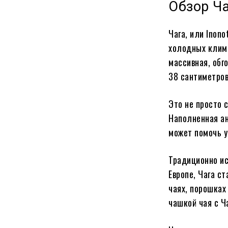
Обзор Ч
Чага, или Inono
холодных клима
массивная, обг
38 сантиметров
Это не просто 
Наполненная ан
может помочь у
Традиционно ис
Европе, Чага с
чаях, порошках
чашкой чая с Ч