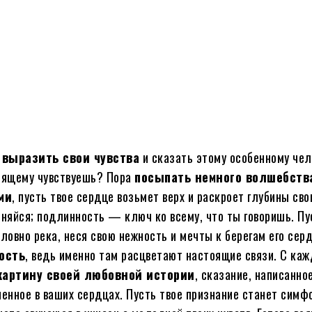
Поделиться
 выразить свои чувства
и сказать этому особенному чел
оящему чувствуешь? Пора
посыпать немного волшебств
ми
, пусть твое сердце возьмет верх и раскроет глубины сво
сняйся; подлинность — ключ ко всему, что ты говоришь. Пу
ловно река, неся свою нежность и мечты к берегам его серд
ость
, ведь именно там расцветают настоящие связи. С ка
картину своей любовной истории
, сказание, написанное
ченное в ваших сердцах. Пусть твое признание станет симф