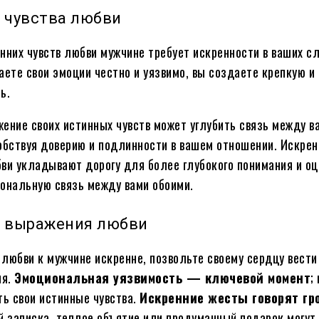
 чувства любви
нних чувств любви мужчине требует искренности в ваших сл
аете свои эмоции честно и уязвимо, вы создаете крепкую и
ь.
ение своих истинных чувств может углубить связь между в
обствуя доверию и подлинности в вашем отношении. Искрен
ви укладывают дорогу для более глубокого понимания и оц
ональную связь между вами обоими.
 выражения любви
любви к мужчине искренне, позвольте своему сердцу вести
ия.
Эмоциональная уязвимость — ключевой момент
;
ть свои истинные чувства.
Искренние жесты говорят гр
записка, теплое объятие или продуманный подарок могут