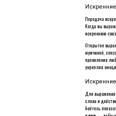
Искренние
Передача искре
Когда вы выраж
искреннюю связ
Открытое выраж
мужчиной, спос
проявления люб
укрепляя эмоци
Искренние
Для выражения 
слова и действ
бойтесь показа
слов
— добрый 