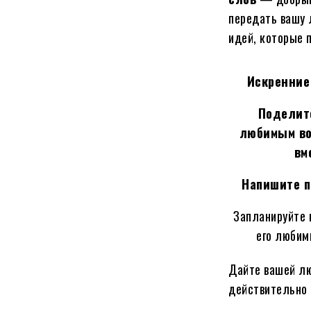
передать вашу 
идей, которые 
Искренние
Поделит
любимым во
вм
Напишите п
Запланируйте 
его люби
Дайте вашей лю
действительно 