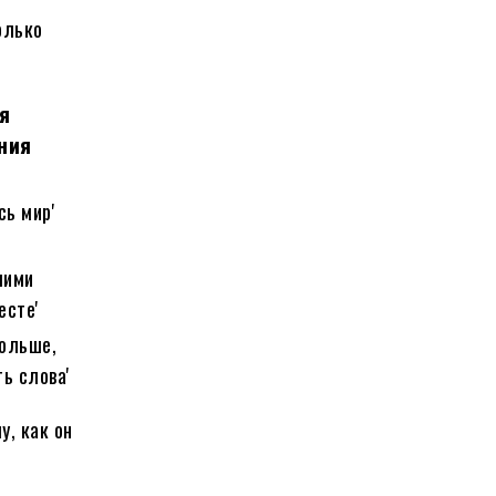
олько
я
ния
сь мир'
шими
есте'
больше,
ь слова'
у, как он