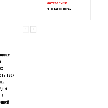
ИНТЕРЕСНОЕ
ЧТО ТАКОЕ ВЕРА?
овеку,
а
их
сть твоя
ца.
ждым
 в
онией