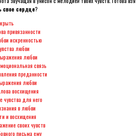
ота звучащая в унисон с мелодией твоих чувств. Готова взя
 свое сердце
?
скрыть
ова привязанности
бви искренностью
увства любви
выражения любви
эмоциональная связь
явления преданности
выражения любви
слова восхищения
е чувства для него
изнания в любви
ти и восхищения
ажение своих чувств
овного письма ему