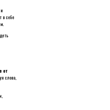
 и
т в себе
ым.
идеть
е от
уя слова,
м,