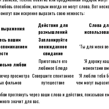
любовь способом, которым иногда не могут слова. Вот неск
помогут вам искренне выразить свою нежность:
Действия для
Слова дл
 выражения
размышлений
использова
есь вашим
Запланируйте
споминанием
неожиданное
'Ты для меня ве
есте
свидание
Приготовьте его
'Я дорожу на
исьмо любви
любимое блюдо
моментами вм
вечер просмотра
Совершите спонтанное
'Я люблю тебя 
мых фильмов
путешествие
чем могут выразит
бви проглянуть через ваши слова и действия, показывая ем
много значит для вас.