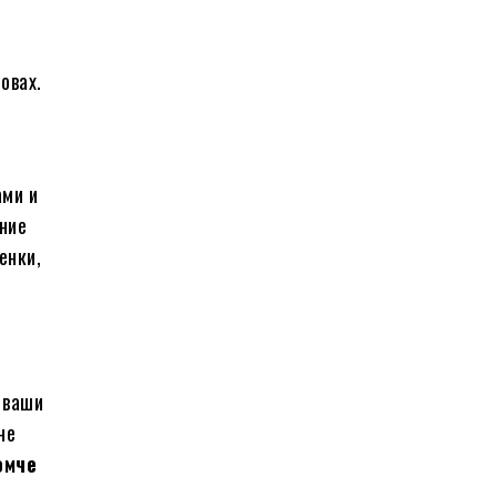
овах.
ами и
ние
енки,
 ваши
 не
омче