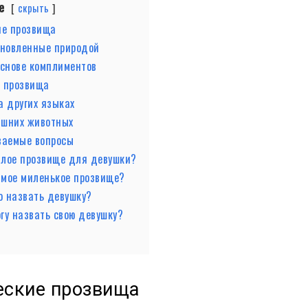
е
скрыть
ие прозвища
хновленные природой
основе комплиментов
 прозвища
а других языках
шних животных
ваемые вопросы
илое прозвище для девушки?
амое миленькое прозвище?
о назвать девушку?
огу назвать свою девушку?
е
еские прозвища