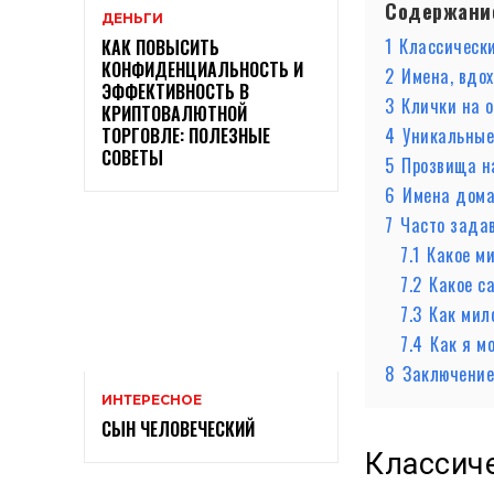
Содержани
ДЕНЬГИ
1
Классическ
КАК ПОВЫСИТЬ
КОНФИДЕНЦИАЛЬНОСТЬ И
2
Имена, вдо
ЭФФЕКТИВНОСТЬ В
3
Клички на 
КРИПТОВАЛЮТНОЙ
4
Уникальные
ТОРГОВЛЕ: ПОЛЕЗНЫЕ
СОВЕТЫ
5
Прозвища н
6
Имена дома
7
Часто зада
7.1
Какое м
7.2
Какое с
7.3
Как мил
7.4
Как я м
8
Заключени
ИНТЕРЕСНОЕ
СЫН ЧЕЛОВЕЧЕСКИЙ
Классич