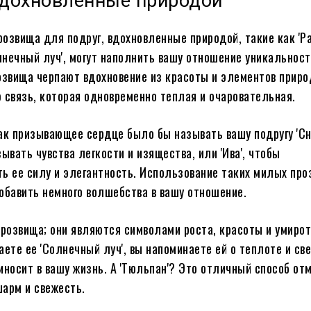
вдохновленные природой
озвища для подруг, вдохновленные природой, такие как 'Ра
олнечный луч', могут наполнить вашу отношение уникальнос
озвища черпают вдохновение из красоты и элементов приро
 связь, которая одновременно теплая и очаровательная.
ак призывающее сердце было бы называть вашу подругу 'Сн
ывать чувства легкости и изящества, или 'Ива', чтобы
ь ее силу и элегантность. Использование таких милых пр
обавить немного волшебства в вашу отношение.
прозвища; они являются символами роста, красоты и умирот
аете ее 'Солнечный луч', вы напоминаете ей о теплоте и све
иносит в вашу жизнь. А 'Тюльпан'? Это отличный способ от
арм и свежесть.