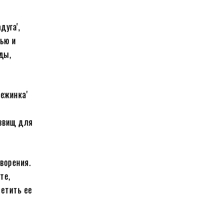
дуга',
тью и
ды,
ежинка'
озвищ для
ворения.
те,
метить ее