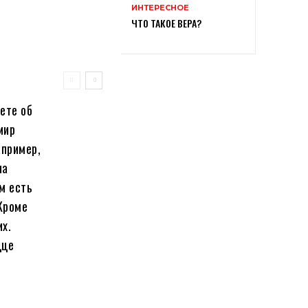
ИНТЕРЕСНОЕ
ЧТО ТАКОЕ ВЕРА?
ете об
мир
апример,
на
м есть
Кроме
их.
дце