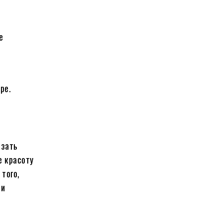
е
ре.
азать
е красоту
того,
ли