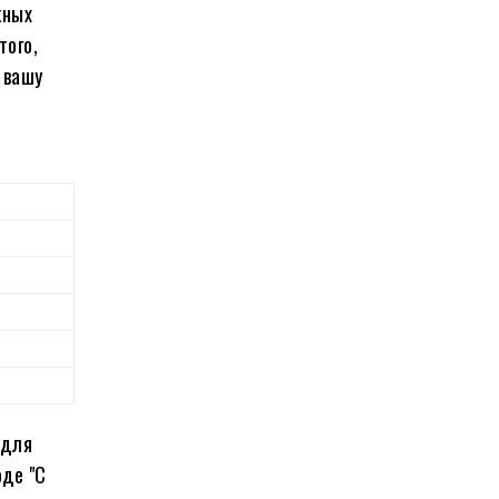
жных
того,
 вашу
 для
оде "С