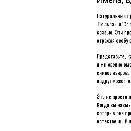
Имена, 
Натуральные пр
'Тюльпан' и 'С
связью. Эти пр
отражая особую
Представьте, к
и мгновенно выз
символизироват
подруг может д
Это не просто 
Когда вы назыв
которые она пр
естественный ш