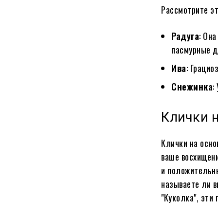
Рассмотрите э
Радуга
: Он
пасмурные д
Ива
: Грацио
Снежинка
:
Клички 
Клички на осно
ваше восхищени
и положительны
называете ли вы
"Куколка", эти