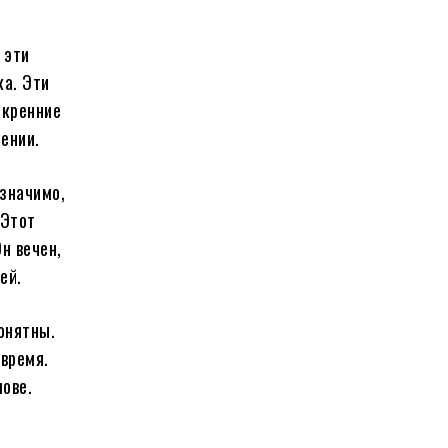
 эти
ка. Эти
скренние
ении.
 значимо,
 Этот
н вечен,
ей.
онятны.
время.
лове.