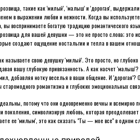
розвища, такие как 'милый', 'малыш' и 'дорогая', выдержали
енем в выражении любви и нежности. Когда вы используете
, вы воспринимаете богатую традицию романтического язы
розвища для вашей девушки — это не просто слова; это и
орые создают ощущение ностальгии и тепла в вашем отнош
ак называете свою девушку 'милый'. Это просто, но глубоко
давая вашу глубокую привязанность. А как насчет 'малыш'?
мил, добавляя нотку веселья в ваши общение. И 'дорогая'? О
 старомодного романтизма и глубоких эмоциональных связ
деальны, потому что они одновременно вечны и всемирно п
и поколения, символизируя любовь, которая преодолевает 
аете ее 'милым', это как сказать "Ты — мое все" в одном с