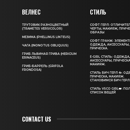
ВЕЛНЕС
СТИЛЬ
ТРУТОВИК РАЗНОЦВЕТНЫЙ
СОФТ ГЕРЛ: ОТЛИЧИТЕ
(TRAMETES VERSICOLOR)
ЧЕРТЫ, МАКИЯЖ, ПРИЧЕ
ОБРАЗЫ
МЕЗИМА (PHELLINUS LINTEUS)
СОФТ ГРАНЖ: ЭЛЕМЕНТ
ОДЕЖДА, АКСЕССУАРЫ,
ЧАГА (INONOTUS OBLIQUUS)
ПРИЧЕСКА.
ГРИБ ЛЬВИНАЯ ГРИВА (HERICIUM
E-GIRL СТИЛЬ: ОДЕЖДА
ERINACEUS)
АКСЕССУАРЫ, ПРИЧЕСКА
МАКИЯЖ.
ГРИБ-БАРРЕЛЬ (GRIFOLA
FRONDOSA)
CТИЛЬ БИЧ ГЕРЛ 🖕: О
ПРИЧЕСКА, МАКИЯЖ.
СТАНОВИМСЯ БИЧ ГЕРЛ
СТИЛЬ VSCO GIRL❤️: П
СПИСОК ВЕЩЕЙ
CONTACT US