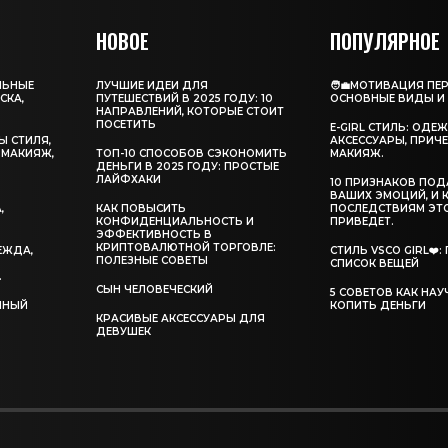
НОВОЕ
ПОПУЛЯРНОЕ
ЛЬНЫЕ
ЛУЧШИЕ ИДЕИ ДЛЯ
🧑‍💼МОТИВАЦИЯ ПЕ
СКА,
ПУТЕШЕСТВИЙ В 2025 ГОДУ: 10
ОСНОВНЫЕ ВИДЫ И
НАПРАВЛЕНИЙ, КОТОРЫЕ СТОИТ
ПОСЕТИТЬ
E-GIRL СТИЛЬ: ОДЕ
Ы СТИЛЯ,
АКСЕССУАРЫ, ПРИЧЕ
 МАКИЯЖ,
ТОП-10 СПОСОБОВ СЭКОНОМИТЬ
МАКИЯЖ.
ДЕНЬГИ В 2025 ГОДУ: ПРОСТЫЕ
ЛАЙФХАКИ
10 ПРИЗНАКОВ ПО
,
ВАШИХ ЭМОЦИЙ, И 
,
КАК ПОВЫСИТЬ
ПОСЛЕДСТВИЯМ ЭТ
КОНФИДЕНЦИАЛЬНОСТЬ И
ПРИВЕДЕТ.
ЭФФЕКТИВНОСТЬ В
КРИПТОВАЛЮТНОЙ ТОРГОВЛЕ:
ДЕЖДА,
СТИЛЬ VSCO GIRL❤️
ПОЛЕЗНЫЕ СОВЕТЫ
СПИСОК ВЕЩЕЙ
.
СЫН ЧЕЛОВЕЧЕСКИЙ
5 СОВЕТОВ КАК НА
ОЛНЫЙ
КОПИТЬ ДЕНЬГИ
КРАСИВЫЕ АКСЕССУАРЫ ДЛЯ
ДЕВУШЕК