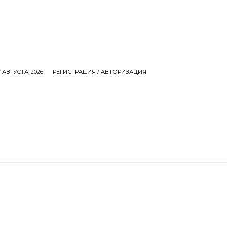
 АВГУСТА, 2026
РЕГИСТРАЦИЯ / АВТОРИЗАЦИЯ
СЕМЬЯ
ДЕНЬГИ
ЕДА
ИНТЕРЕСНОЕ
M