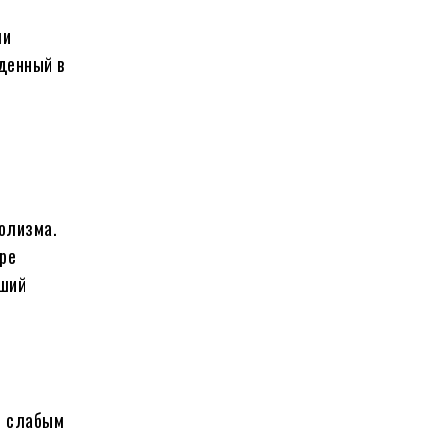
ми
денный в
болизма.
ре
чший
ь слабым