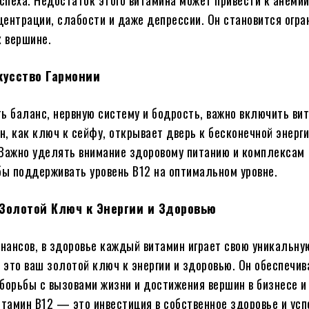
успеха. Недостаток этого витамина может привести к анемии
ентрации, слабости и даже депрессии. Он становится огр
к вершине.
кусство Гармонии
ь баланс, нервную систему и бодрость, важно включить ви
Он, как ключ к сейфу, открывает дверь к бесконечной энерги
 Важно уделять внимание здоровому питанию и комплексам
бы поддерживать уровень B12 на оптимальном уровне.
Золотой Ключ к Энергии и Здоровью
инансов, в здоровье каждый витамин играет свою уникальну
это ваш золотой ключ к энергии и здоровью. Он обеспечив
борьбы с вызовами жизни и достижения вершин в бизнесе и
итамин B12 — это инвестиция в собственное здоровье и усп