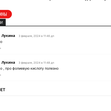
МИНЫ
ИИ
 Лукина
3 февраля, 2024 в 11:46 дп
бо
ь
 Лукина
3 февраля, 2024 в 11:48 дп
о , про фолиевую кислоту полезно
ь
ВЕТ