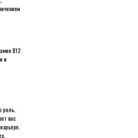
,
аничением
тамин B12
и и
ю роль.
ает вас
 карьере.
ех.