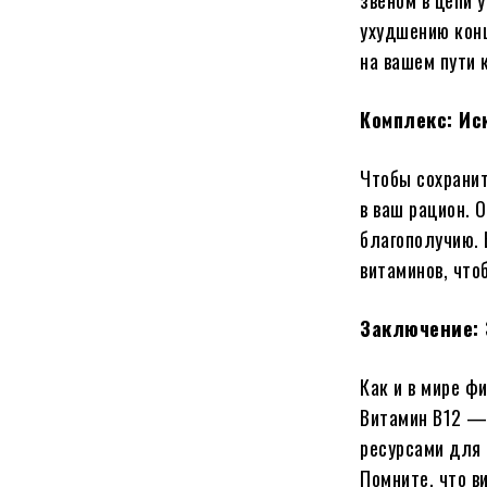
звеном в цепи 
ухудшению конц
на вашем пути 
Комплекс: Ис
Чтобы сохранит
в ваш рацион. 
благополучию.
витаминов, что
Заключение: 
Как и в мире ф
Витамин B12 — 
ресурсами для 
Помните, что в