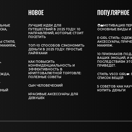
НОВОЕ
ПОПУЛЯРНОЕ
ЛЬНЫЕ
ЛУЧШИЕ ИДЕИ ДЛЯ
🧑‍💼МОТИВАЦИЯ ПЕ
СКА,
ПУТЕШЕСТВИЙ В 2025 ГОДУ: 10
ОСНОВНЫЕ ВИДЫ И
НАПРАВЛЕНИЙ, КОТОРЫЕ СТОИТ
ПОСЕТИТЬ
E-GIRL СТИЛЬ: ОДЕ
Ы СТИЛЯ,
АКСЕССУАРЫ, ПРИЧЕ
 МАКИЯЖ,
ТОП-10 СПОСОБОВ СЭКОНОМИТЬ
МАКИЯЖ.
ДЕНЬГИ В 2025 ГОДУ: ПРОСТЫЕ
ЛАЙФХАКИ
10 ПРИЗНАКОВ ПО
,
ВАШИХ ЭМОЦИЙ, И 
,
КАК ПОВЫСИТЬ
ПОСЛЕДСТВИЯМ ЭТ
КОНФИДЕНЦИАЛЬНОСТЬ И
ПРИВЕДЕТ.
ЭФФЕКТИВНОСТЬ В
КРИПТОВАЛЮТНОЙ ТОРГОВЛЕ:
ДЕЖДА,
СТИЛЬ VSCO GIRL❤️
ПОЛЕЗНЫЕ СОВЕТЫ
СПИСОК ВЕЩЕЙ
.
СЫН ЧЕЛОВЕЧЕСКИЙ
5 СОВЕТОВ КАК НА
ОЛНЫЙ
КОПИТЬ ДЕНЬГИ
КРАСИВЫЕ АКСЕССУАРЫ ДЛЯ
ДЕВУШЕК