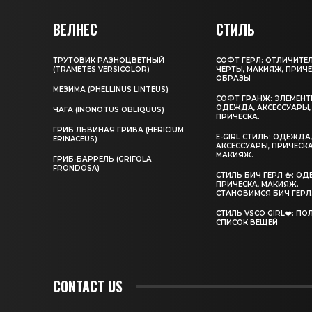
ВЕЛНЕС
СТИЛЬ
ТРУТОВИК РАЗНОЦВЕТНЫЙ
СОФТ ГЕРЛ: ОТЛИЧИТЕ
(TRAMETES VERSICOLOR)
ЧЕРТЫ, МАКИЯЖ, ПРИЧЕ
ОБРАЗЫ
МЕЗИМА (PHELLINUS LINTEUS)
СОФТ ГРАНЖ: ЭЛЕМЕНТ
ОДЕЖДА, АКСЕССУАРЫ,
ЧАГА (INONOTUS OBLIQUUS)
ПРИЧЕСКА.
ГРИБ ЛЬВИНАЯ ГРИВА (HERICIUM
E-GIRL СТИЛЬ: ОДЕЖДА
ERINACEUS)
АКСЕССУАРЫ, ПРИЧЕСКА
МАКИЯЖ.
ГРИБ-БАРРЕЛЬ (GRIFOLA
FRONDOSA)
CТИЛЬ БИЧ ГЕРЛ 🖕: О
ПРИЧЕСКА, МАКИЯЖ.
СТАНОВИМСЯ БИЧ ГЕРЛ
СТИЛЬ VSCO GIRL❤️: П
СПИСОК ВЕЩЕЙ
CONTACT US