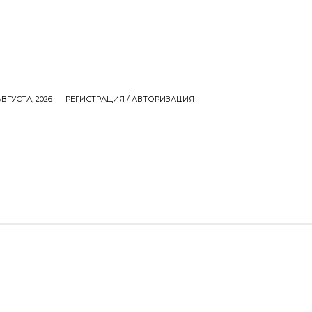
АВГУСТА, 2026
РЕГИСТРАЦИЯ / АВТОРИЗАЦИЯ
СЕМЬЯ
ДЕНЬГИ
ЕДА
ИНТЕРЕСНОЕ
M